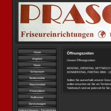
Home
Öffnungszeiten
Angebot
Unsere Öffnungszeiten:
News
MONTAG, DIENSTAG, MITTWOCH 0
Schauraum
DONNERSTAG, FREITAG 0800 - 1
Bedienstühle
Sollten Sie ausserhalb unserer Ge
wollen ersuchen wir Sie um Terminv
Waschmöbel
Telefonisch sind wir jederzeit für Sie
Frisierplätze
Rollhocker
Servicewagen
Gebrauchtwaren - Einzelstücke