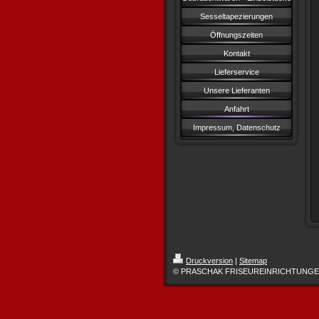
Sesseltapezierungen
Öffnungszeiten
Kontakt
Lieferservice
Unsere Lieferanten
Anfahrt
Impressum, Datenschutz
Druckversion
|
Sitemap
© PRASCHAK FRISEUREINRICHTUNG