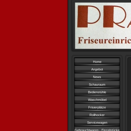
Home
Angebot
News
Schauraum
Bedienstühle
Waschmöbel
Frisierplätze
Rollhocker
Servicewagen
Gebrauchtwaren - Einzelstücke